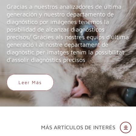
Gracias a nuestros analizadores de última
generación y nuestro departamento de
diagnóstico por imágenes tenemos la
posibilidad de alcanzar diagnósticos
precisos/ Gràcies als nostres equips d'última
generació i al nostre departament de
diagnòstic per imatges tenim la possibilitat
d'assolir diagnòstics precisos
Leer Más
MÁS ARTÍCULOS DE INTERÉS