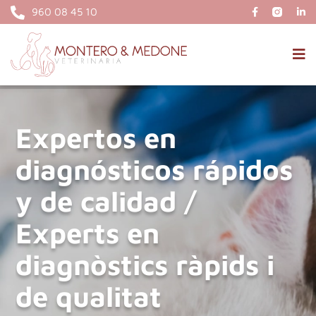
960 08 45 10
Expertos en
diagnósticos rápidos
y de calidad /
Experts en
diagnòstics ràpids i
de qualitat