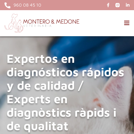
960 08 45 10
Expertos en
diagnósticos rápidos
y de calidad /
Experts en
diagnòstics ràpids i
de qualitat