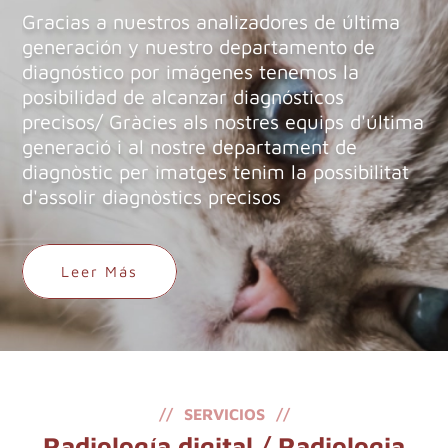
Gracias a nuestros analizadores de última
generación y nuestro departamento de
diagnóstico por imágenes tenemos la
posibilidad de alcanzar diagnósticos
precisos/ Gràcies als nostres equips d'última
generació i al nostre departament de
diagnòstic per imatges tenim la possibilitat
d'assolir diagnòstics precisos
Leer Más
SERVICIOS
Radiología digital / Radiologia